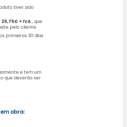
oduto tiver sido
e
25,75€ + IVA
, que
ite pelo cliente.
os primeiros 30 dias
eviamente e tem um
so que deverão ser
 em obra: