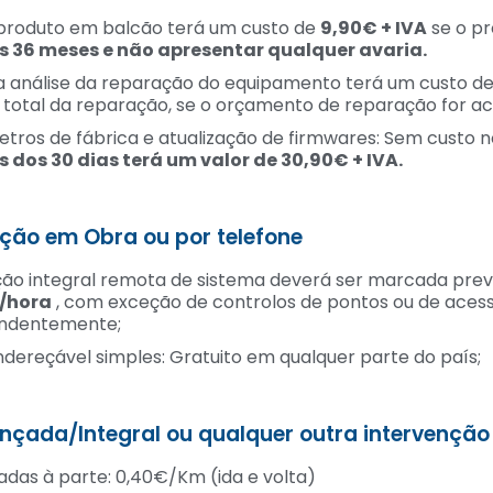
e produto em balcão terá um custo de
9,90€ + IVA
se o pr
s 36 meses e não apresentar qualquer avaria.
 a análise da reparação do equipamento terá um custo d
 total da reparação, se o orçamento de reparação for ace
etros de fábrica e atualização de firmwares: Sem custo n
s dos 30 dias terá um valor de 30,90€ + IVA.
ção em Obra ou por telefone
ação integral remota de sistema deverá ser marcada pr
A/hora
, com exceção de controlos de pontos ou de aces
ndentemente;
Endereçável simples: Gratuito em qualquer parte do país;
çada/Integral ou qualquer outra intervenção
s à parte: 0,40€/Km (ida e volta)