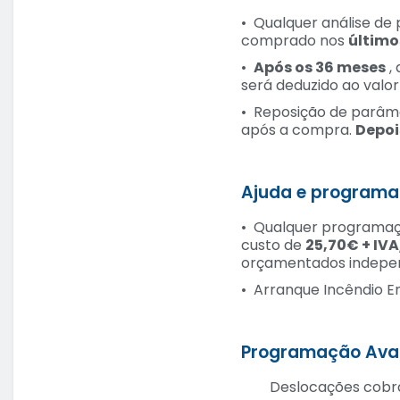
•⁠ ⁠Qualquer análise d
comprado nos
último
•⁠ ⁠
Após os 36 meses
,
será deduzido ao valor
•⁠ ⁠Reposição de parâm
após a compra.
Depoi
Ajuda e programa
•⁠ ⁠Qualquer program
custo de
25,70€ + IV
orçamentados indepe
•⁠ ⁠Arranque Incêndio 
⁠Programação Avan
Deslocações cobrada