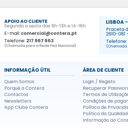
APOIO AO CLIENTE
LISBOA -
Segunda a sexta das 9h-13h e 14-18h
Praceta da
E-mail:
comercial@contera.pt
2610-081 
Telefone:
217 967 663
Telefone:
(Chamada para a Rede Fixa Nacional)
(Chamada p
INFORMAÇÃO ÚTIL
ÁREA DE CLIENTE
Quem Somos
Login / Registo
Porquê a Contera
Recuperar Passwor
Contactos
Termos de Utilizaçã
Newsletters
Condições de paga
App Clube Contera
Política de Privacid
Política da Qualidad
Informação ao Con