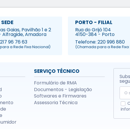
 SEDE
PORTO - FILIAL
s Gaias, Pavilhão 1 e 2
Rua do Grijó 104
- Alfragide, Amadora
4150-384 - Porto
 217 96 76 63
Telefone: 220 996 880
ara a Rede Fixa Nacional)
(Chamada para a Rede Fixa 
SERVIÇO TÉCNICO
Subs
segu
Formulário de RMA
d
Documentos - Legislação
o
Softwares e Firmwares
mento
Assessoria Técnica
C
ade
info
e
sumidor