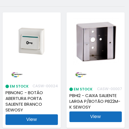
CASW-00024
EM STOCK
CASW-00007
EM STOCK
PBNONC - BOTÃO
PBHI2 - CAIXA SALIENTE
ABERTURA PORTA
LARGA P/BOTÃO PB22M-
SALIENTE BRANCO
K SEWOSY
SEWOSY
View
View