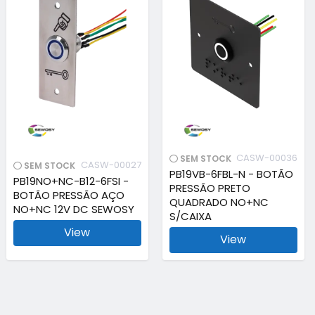
CASW-00036
SEM STOCK
CASW-00027
SEM STOCK
PB19VB-6FBL-N - BOTÃO
PB19NO+NC-B12-6FSI -
PRESSÃO PRETO
BOTÃO PRESSÃO AÇO
QUADRADO NO+NC
NO+NC 12V DC SEWOSY
S/CAIXA
View
View