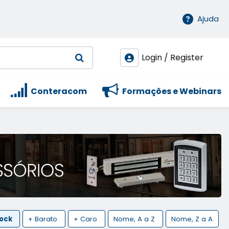
Ajuda
Login / Register
Conteracom
Formações e Webinars
tock
+ Barato
+ Caro
Nome, A a Z
Nome, Z a A