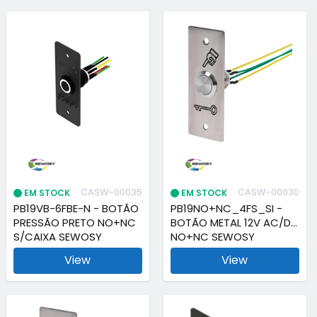
CASW-00035
CASW-00030
EM STOCK
EM STOCK
PB19VB-6FBE-N - BOTÃO
PB19NO+NC_4FS_SI -
PRESSÃO PRETO NO+NC
BOTÃO METAL 12V AC/DC
S/CAIXA SEWOSY
NO+NC SEWOSY
View
View