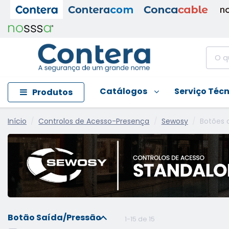
Catálogos
Serviço Téc
Produtos
Início
Controlos de Acesso-Presença
Sewosy
Botões 
Botão Saída/Pressão
1-15 de 15