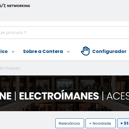
nico
Sobre a Contera
Configurador
de Pressão
Relevância
+ Novidade
+ S