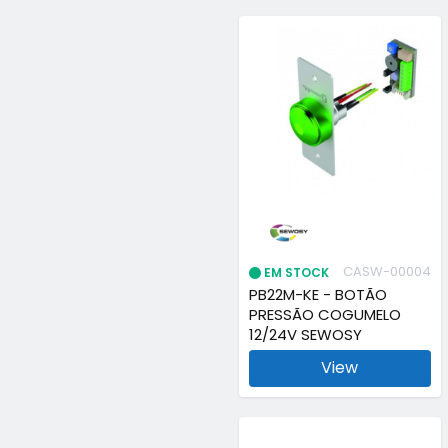
CASW-00004
EM STOCK
PB22M-KE - BOTÃO
PRESSÃO COGUMELO
12/24V SEWOSY
View