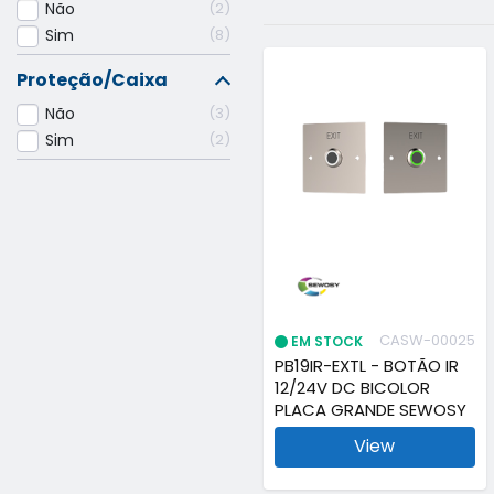
Não
2
Sim
8
Proteção/Caixa
Não
3
Sim
2
CASW-00025
EM STOCK
PB19IR-EXTL - BOTÃO IR
12/24V DC BICOLOR
PLACA GRANDE SEWOSY
View