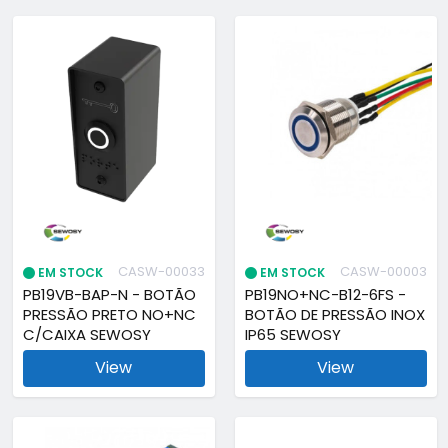
CASW-00033
CASW-00003
EM STOCK
EM STOCK
PB19VB-BAP-N - BOTÃO
PB19NO+NC-B12-6FS -
PRESSÃO PRETO NO+NC
BOTÃO DE PRESSÃO INOX
C/CAIXA SEWOSY
IP65 SEWOSY
View
View