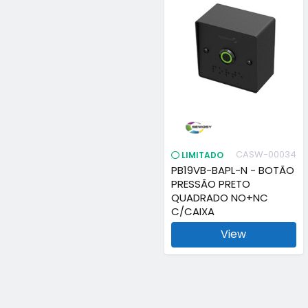
CASW-00034
LIMITADO
PB19VB-BAPL-N - BOTÃO
PRESSÃO PRETO
QUADRADO NO+NC
C/CAIXA
View