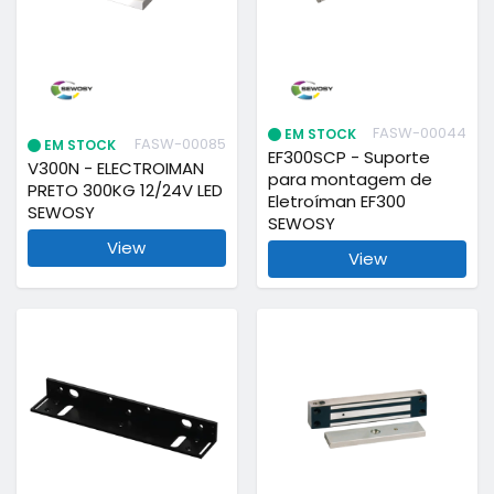
FASW-00044
EM STOCK
FASW-00085
EM STOCK
EF300SCP - Suporte
V300N - ELECTROIMAN
para montagem de
PRETO 300KG 12/24V LED
Eletroíman EF300
SEWOSY
SEWOSY
View
View