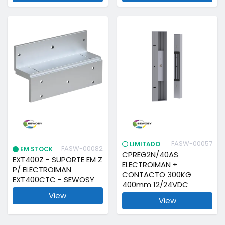
FASW-00057
LIMITADO
FASW-00082
EM STOCK
CPREG2N/40AS
EXT400Z - SUPORTE EM Z
ELECTROIMAN +
P/ ELECTROIMAN
CONTACTO 300KG
EXT400CTC - SEWOSY
400mm 12/24VDC
View
View