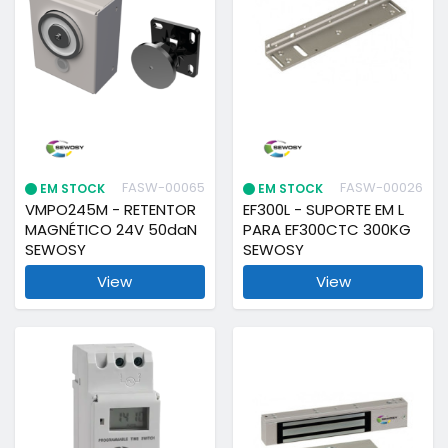
FASW-00065
FASW-00026
EM STOCK
EM STOCK
VMPO245M - RETENTOR
EF300L - SUPORTE EM L
MAGNÉTICO 24V 50daN
PARA EF300CTC 300KG
SEWOSY
SEWOSY
View
View