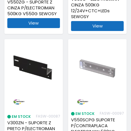
V550ZG - SUPORTE Z
CINZA 500KG
CINZA P/ELECTROIMAN
12/24V+CTC+LEDs
500KG V550G SEWOSY
SEWOSY
View
View
FASW-00097
EM STOCK
FASW-00087
EM STOCK
V550SCPG SUPORTE
V300ZN - SUPORTE Z
P/CONTRAPLACA
PRETO P/ELECTROIMAN