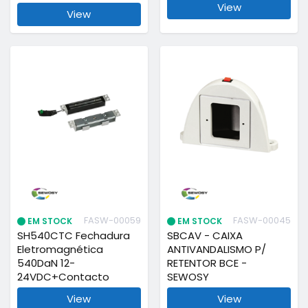
View
View
FASW-00059
FASW-00045
EM STOCK
EM STOCK
SH540CTC Fechadura
SBCAV - CAIXA
Eletromagnética
ANTIVANDALISMO P/
540DaN 12-
RETENTOR BCE -
24VDC+Contacto
SEWOSY
View
View