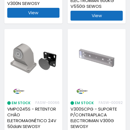
ELECTROIMAN 500KG
V300N SEWOSY
V550G SEWOS
View
View
FASW-00066
FASW-00092
EM STOCK
EM STOCK
VMPO245S - RETENTOR
V300SCPG - SUPORTE
CHÃO
P/CONTRAPLACA
ELETROMAGNÉTICO 24V
ELECTROIMAN V300G
50daN SEWOSY
SEWOSY