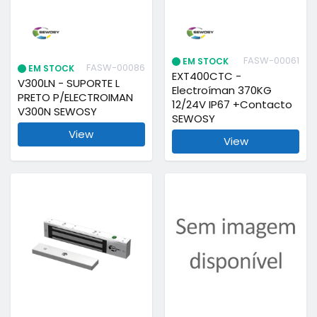
FASW-00061
EM STOCK
FASW-00086
EM STOCK
EXT400CTC -
V300LN - SUPORTE L
Electroíman 370KG
PRETO P/ELECTROIMAN
12/24V IP67 +Contacto
V300N SEWOSY
SEWOSY
View
View