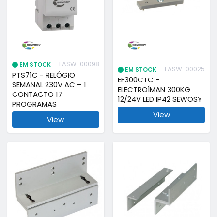
FASW-00098
EM STOCK
FASW-00025
EM STOCK
PTS71C - RELÓGIO
EF300CTC -
SEMANAL 230V AC – 1
ELECTROÍMAN 300KG
CONTACTO 17
12/24V LED IP42 SEWOSY
PROGRAMAS
View
View