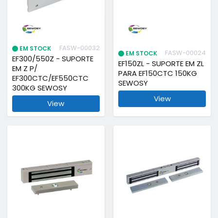
FASW-00032
EM STOCK
FASW-00024
EM STOCK
EF300/550Z - SUPORTE
EF150ZL - SUPORTE EM ZL
EM Z P/
PARA EF150CTC 150KG
EF300CTC/EF550CTC
SEWOSY
300KG SEWOSY
View
View