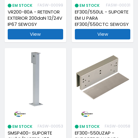
FASW-00099
FASW-00031
EM STOCK
EM STOCK
VR200-80A - RETENTOR
EF300/550UL - SUPORTE
EXTERIOR 200daN 12/24V
EM U PARA
IP67 SEWOSY
EF300/550CTC SEWOSY
View
View
FASW-00053
FASW-00058
EM STOCK
EM STOCK
SMSP400- SUPORTE
EF300-550UZAP -