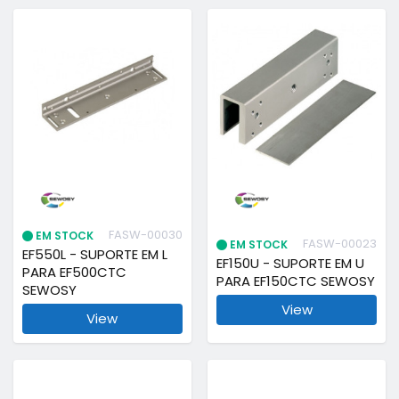
FASW-00030
EM STOCK
FASW-00023
EM STOCK
EF550L - SUPORTE EM L
EF150U - SUPORTE EM U
PARA EF500CTC
PARA EF150CTC SEWOSY
SEWOSY
View
View