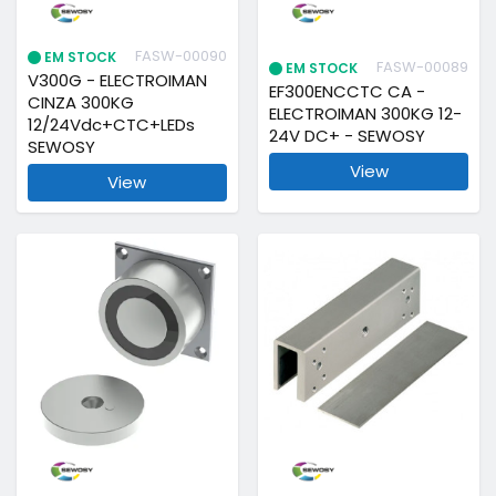
FASW-00090
EM STOCK
FASW-00089
EM STOCK
V300G - ELECTROIMAN
EF300ENCCTC CA -
CINZA 300KG
ELECTROIMAN 300KG 12-
12/24Vdc+CTC+LEDs
24V DC+ - SEWOSY
SEWOSY
View
View