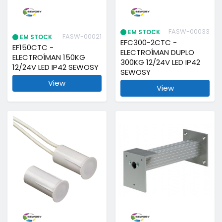
FASW-00033
EM STOCK
FASW-00021
EM STOCK
EFC300-2CTC -
EF150CTC -
ELECTROÍMAN DUPLO
ELECTROÍMAN 150KG
300KG 12/24V LED IP42
12/24V LED IP42 SEWOSY
SEWOSY
View
View