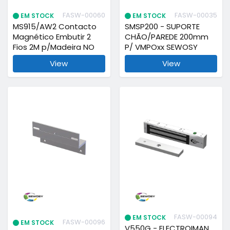
FASW-00060
FASW-00035
EM STOCK
EM STOCK
MS915/AW2 Contacto
SMSP200 - SUPORTE
Magnético Embutir 2
CHÃO/PAREDE 200mm
Fios 2M p/Madeira NO
P/ VMPOxx SEWOSY
View
View
FASW-00094
EM STOCK
FASW-00096
EM STOCK
V550G - ELECTROIMAN