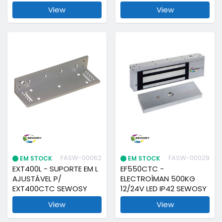
View
View
FASW-00062
FASW-00029
EM STOCK
EM STOCK
EXT400L - SUPORTE EM L
EF550CTC -
AJUSTÁVEL P/
ELECTROÍMAN 500KG
EXT400CTC SEWOSY
12/24V LED IP42 SEWOSY
View
View