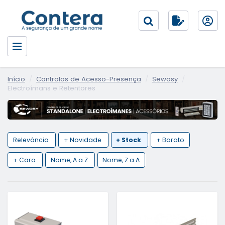
Início
Controlos de Acesso-Presença
Sewosy
Electroímans e Retentores
Relevância
+ Novidade
+ Stock
+ Barato
+ Caro
Nome, A a Z
Nome, Z a A