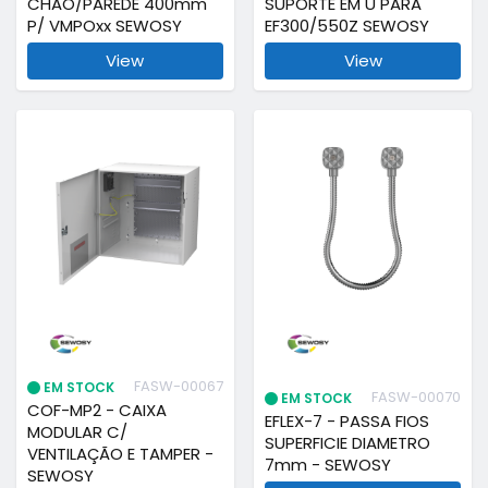
CHÃO/PAREDE 400mm
SUPORTE EM U PARA
P/ VMPOxx SEWOSY
EF300/550Z SEWOSY
View
View
FASW-00067
EM STOCK
FASW-00070
EM STOCK
COF-MP2 - CAIXA
EFLEX-7 - PASSA FIOS
MODULAR C/
SUPERFICIE DIAMETRO
VENTILAÇÃO E TAMPER -
7mm - SEWOSY
SEWOSY