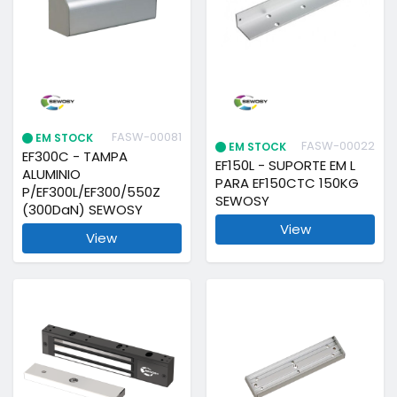
FASW-00081
EM STOCK
FASW-00022
EM STOCK
EF300C - TAMPA
EF150L - SUPORTE EM L
ALUMINIO
PARA EF150CTC 150KG
P/EF300L/EF300/550Z
SEWOSY
(300DaN) SEWOSY
View
View