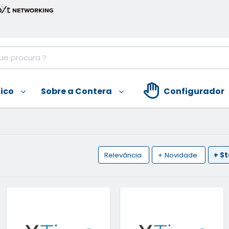
nico
Sobre a Contera
Configurador
Relevância
+ Novidade
+ S