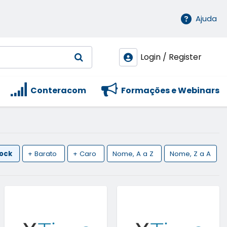
Ajuda
Login / Register
Conteracom
Formações e Webinars
tock
+ Barato
+ Caro
Nome, A a Z
Nome, Z a A