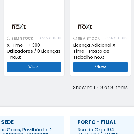
CANX-00111
CANX-00112
SEM STOCK
SEM STOCK
X-Time - + 300
Licença Adicional X-
Utilizadores / 8 Licenças
Time - Posto de
- noXt
Trabalho noXt
View
View
Showing 1 - 8 of 8 items
 SEDE
PORTO - FILIAL
s Gaias, Pavilhão 1 e 2
Rua do Grijó 104