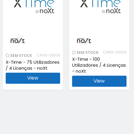
CANX-00109
SEM STOCK
CANX-00108
SEM STOCK
X-Time - 100
X-Time - 75 Utilizadores
Utilizadores / 4 Licenças
/ 4 Licenças - noXt
- noXt
View
View