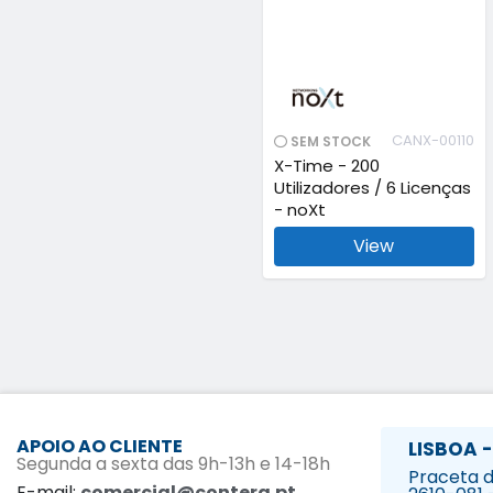
CANX-00110
SEM STOCK
X-Time - 200
Utilizadores / 6 Licenças
- noXt
View
APOIO AO CLIENTE
LISBOA -
Segunda a sexta das 9h-13h e 14-18h
Praceta da
E-mail:
comercial@contera.pt