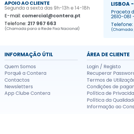
APOIO AO CLIENTE
LISBOA -
Segunda a sexta das 9h-13h e 14-18h
Praceta da
E-mail:
comercial@contera.pt
2610-081 
Telefone:
217 967 663
Telefone:
(Chamada para a Rede Fixa Nacional)
(Chamada p
INFORMAÇÃO ÚTIL
ÁREA DE CLIENTE
Quem Somos
Login / Registo
Porquê a Contera
Recuperar Passwor
Contactos
Termos de Utilizaçã
Newsletters
Condições de paga
App Clube Contera
Política de Privacid
Política da Qualidad
Informação ao Con