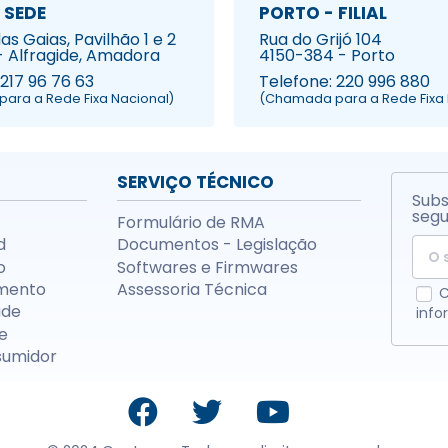
 SEDE
PORTO - FILIAL
s Gaias, Pavilhão 1 e 2
Rua do Grijó 104
- Alfragide, Amadora
4150-384 - Porto
 217 96 76 63
Telefone: 220 996 880
ara a Rede Fixa Nacional)
(Chamada para a Rede Fixa 
SERVIÇO TÉCNICO
Subs
segu
Formulário de RMA
d
Documentos - Legislação
o
Softwares e Firmwares
mento
Assessoria Técnica
C
ade
info
e
sumidor