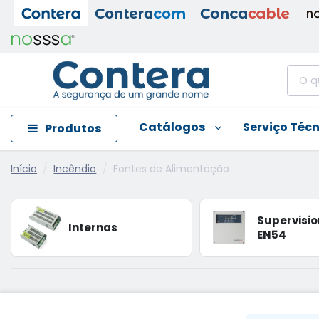
Catálogos
Serviço Téc
Produtos
Início
Incêndio
Fontes de Alimentação
Supervisi
Internas
EN54