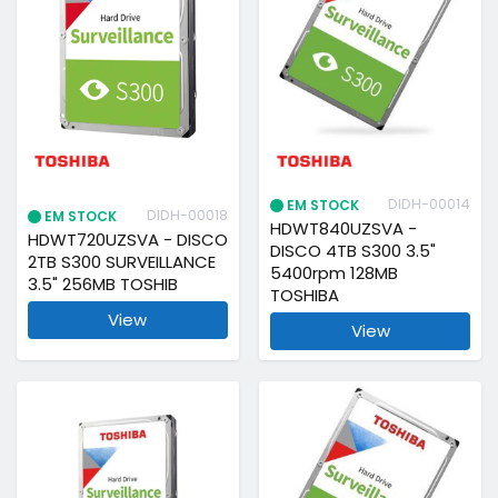
DIDH-00014
EM STOCK
DIDH-00018
EM STOCK
HDWT840UZSVA -
HDWT720UZSVA - DISCO
DISCO 4TB S300 3.5"
2TB S300 SURVEILLANCE
5400rpm 128MB
3.5" 256MB TOSHIB
TOSHIBA
View
View