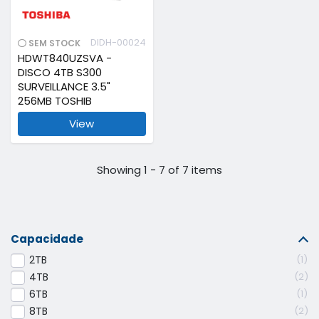
DIDH-00024
SEM STOCK
HDWT840UZSVA -
DISCO 4TB S300
SURVEILLANCE 3.5"
256MB TOSHIB
View
Showing 1 - 7 of 7 items
Capacidade
2TB
1
4TB
2
6TB
1
8TB
2