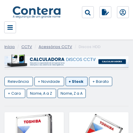
Início
CCTV
Acessórios CCTV
Discos HDD
Relevância
+ Novidade
+ Stock
+ Barato
+ Caro
Nome, A a Z
Nome, Z a A