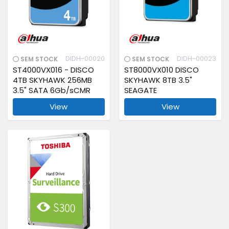
DIDH-00020
DIDH-00023
SEM STOCK
SEM STOCK
ST4000VX016 - DISCO
ST8000VX010 DISCO
4TB SKYHAWK 256MB
SKYHAWK 8TB 3.5"
3.5" SATA 6Gb/sCMR
SEAGATE
View
View