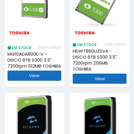
DIDH-00013
EM STOCK
DIDH-00025
EM STOCK
HDWT860UZSVA -
MG10ADA800E-V -
DISCO 6TB S300 3.5"
DISCO 8TB S300 3.5"
7200rpm 256MB
7200rpm 512MB TOSHIBA
TOSHIBA
View
View