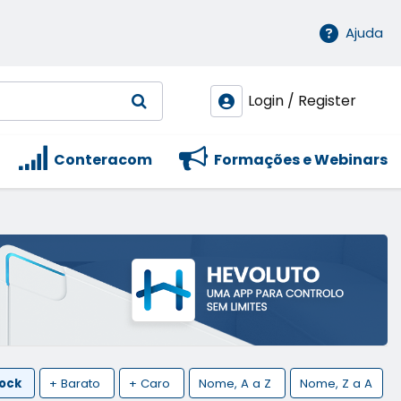
Ajuda
Login / Register
Conteracom
Formações e Webinars
tock
+ Barato
+ Caro
Nome, A a Z
Nome, Z a A