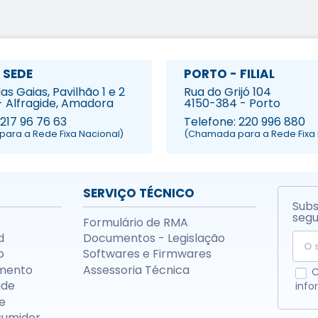
 SEDE
PORTO - FILIAL
s Gaias, Pavilhão 1 e 2
Rua do Grijó 104
- Alfragide, Amadora
4150-384 - Porto
 217 96 76 63
Telefone: 220 996 880
ara a Rede Fixa Nacional)
(Chamada para a Rede Fixa 
SERVIÇO TÉCNICO
Subs
segu
Formulário de RMA
d
Documentos - Legislação
o
Softwares e Firmwares
mento
Assessoria Técnica
C
ade
info
e
sumidor