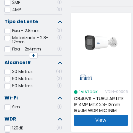
2MP
1
4MP
6
Tipo de Lente
Fixa - 2.8mm
3
Motorizada - 2.8-
1
12mm
Fixa - 2x4mm
1
+
Alcance IR
30 Metros
4
50 Metros
2
50 Metros
1
VDIN-00005
EM STOCK
Wi-Fi
CB40VS - TUBULAR LITE
IP 4MP MTZ 2.8-12mm
Sim
1
IR50M WDR MIC INIM
WDR
View
120dB
6