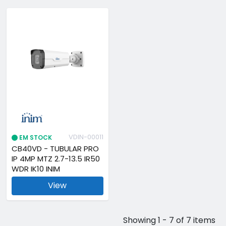
VDIN-00011
EM STOCK
CB40VD - TUBULAR PRO
IP 4MP MTZ 2.7-13.5 IR50
WDR IK10 INIM
View
Showing 1 - 7 of 7 items