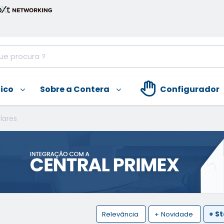
nico
Sobre a Contera
Configurador
lares
Relevância
+ Novidade
+ S