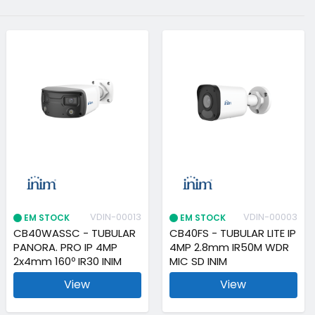
VDIN-00013
VDIN-00003
EM STOCK
EM STOCK
CB40WASSC - TUBULAR
CB40FS - TUBULAR LITE IP
PANORA. PRO IP 4MP
4MP 2.8mm IR50M WDR
2x4mm 160º IR30 INIM
MIC SD INIM
View
View