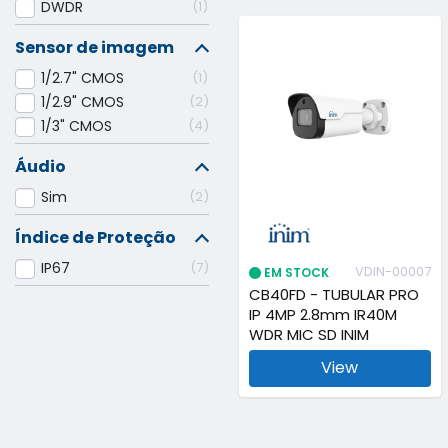
DWDR
1
Sensor de imagem
1/2.7" CMOS
1
1/2.9" CMOS
2
1/3" CMOS
4
Áudio
Sim
2
Índice de Proteção
IP67
7
VDIN-00007
EM STOCK
CB40FD - TUBULAR PRO
IP 4MP 2.8mm IR40M
WDR MIC SD INIM
View