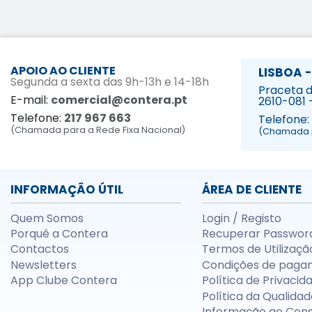
APOIO AO CLIENTE
LISBOA -
Segunda a sexta das 9h-13h e 14-18h
Praceta da
E-mail:
comercial@contera.pt
2610-081 
Telefone:
217 967 663
Telefone:
(Chamada para a Rede Fixa Nacional)
(Chamada p
INFORMAÇÃO ÚTIL
ÁREA DE CLIENTE
Quem Somos
Login / Registo
Porquê a Contera
Recuperar Passwor
Contactos
Termos de Utilizaçã
Newsletters
Condições de paga
App Clube Contera
Política de Privacid
Política da Qualidad
Informação ao Con