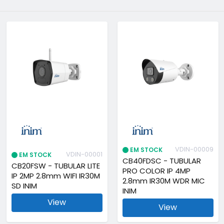
VDIN-00009
EM STOCK
VDIN-00001
EM STOCK
CB40FDSC - TUBULAR
CB20FSW - TUBULAR LITE
PRO COLOR IP 4MP
IP 2MP 2.8mm WIFI IR30M
2.8mm IR30M WDR MIC
SD INIM
INIM
View
View