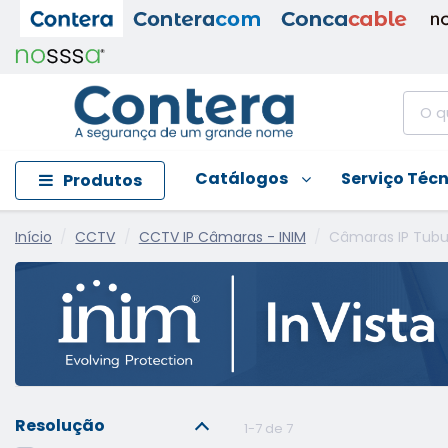
Catálogos
Serviço Téc
Produtos
Início
CCTV
CCTV IP Câmaras - INIM
Câmaras IP Tubu
Resolução
1-7 de 7