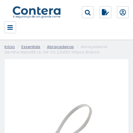
Início
Essentials
Abraçadeiras
Abraçadeiras
Serrilha Nylon66 UL-94-V2 2,5x100 100pcs Branca