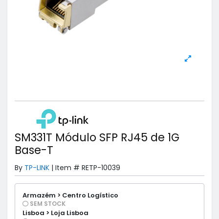
SM331T Módulo SFP RJ45 de 1G
Base-T
By
TP-LINK
|
Item #
RETP-10039
Armazém > Centro Logístico
SEM STOCK
Lisboa > Loja Lisboa