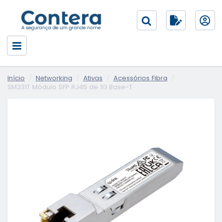
Início
Networking
Ativas
Acessórios Fibra
SM331T Módulo SFP RJ45 de 1G Base-T