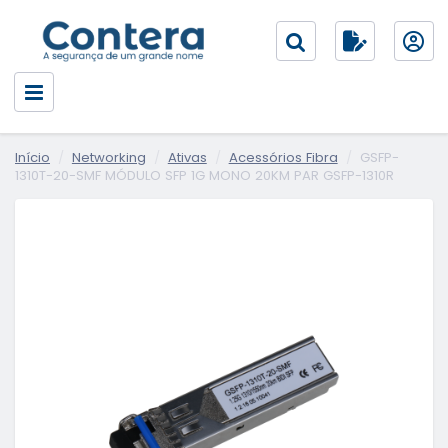
Início
Networking
Ativas
Acessórios Fibra
GSFP-
1310T-20-SMF MÓDULO SFP 1G MONO 20KM PAR GSFP-1310R