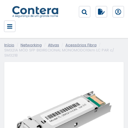
Início
Networking
Ativas
Acessórios Fibra
SM321A MÓD SFP BIDIRECIONAL MONOMODO10km LC PAR c/
SM321B