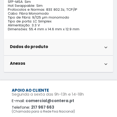
SFP-MSA: Sim

Hot Swappable: Sim

Protocolos e Normas: IEEE 802.3z, TCP/IP

Cabo: Fibra Monomodo

Tipo de Fibra: 9/125 µm monomodo

Tipo de porta: LC Simplex

Alimentação: 3.3 V

Dimensões: 55.4 mm x 14.6 mm x 12.9 mm
Dados do produto
Anexos
APOIO AO CLIENTE
Segunda a sexta das 9h-13h e 14-18h
E-mail:
comercial@contera.pt
Telefone:
217 967 663
(Chamada para a Rede Fixa Nacional)