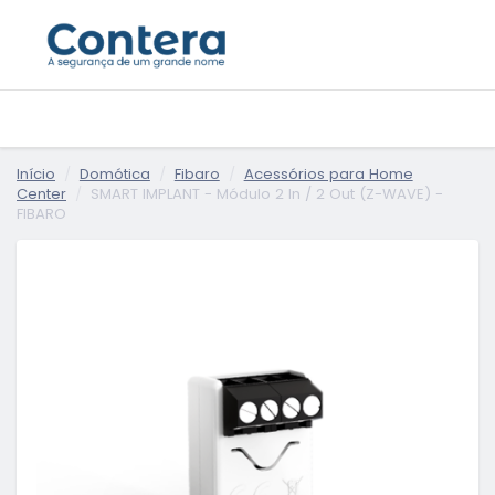
Início
Domótica
Fibaro
Acessórios para Home
Center
SMART IMPLANT - Módulo 2 In / 2 Out (Z-WAVE) -
FIBARO