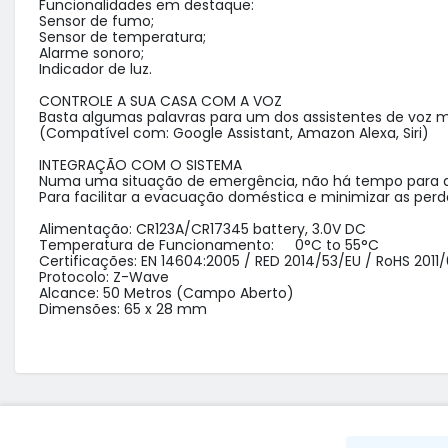
Funcionalidades em destaque:

Sensor de fumo;

Sensor de temperatura;

Alarme sonoro;

Indicador de luz.

CONTROLE A SUA CASA COM A VOZ

Basta algumas palavras para um dos assistentes de voz ma
(Compatível com: Google Assistant, Amazon Alexa, Siri)

INTEGRAÇÃO COM O SISTEMA

Numa uma situação de emergência, não há tempo para a
Para facilitar a evacuação doméstica e minimizar as perd
Alimentação: CR123A/CR17345 battery, 3.0V DC

Temperatura de Funcionamento: 	0°C to 55°C

Certificações: EN 14604:2005 / RED 2014/53/EU / RoHS 2011/
Protocolo: Z-Wave

Alcance:	50 Metros (Campo Aberto)

Dimensões: 65 x 28 mm
