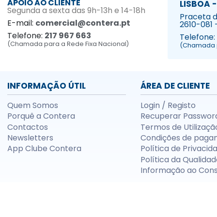
APOIO AO CLIENTE
LISBOA -
Segunda a sexta das 9h-13h e 14-18h
Praceta da
E-mail:
comercial@contera.pt
2610-081 
Telefone:
217 967 663
Telefone:
(Chamada para a Rede Fixa Nacional)
(Chamada p
INFORMAÇÃO ÚTIL
ÁREA DE CLIENTE
Quem Somos
Login / Registo
Porquê a Contera
Recuperar Passwor
Contactos
Termos de Utilizaçã
Newsletters
Condições de paga
App Clube Contera
Política de Privacid
Política da Qualidad
Informação ao Con