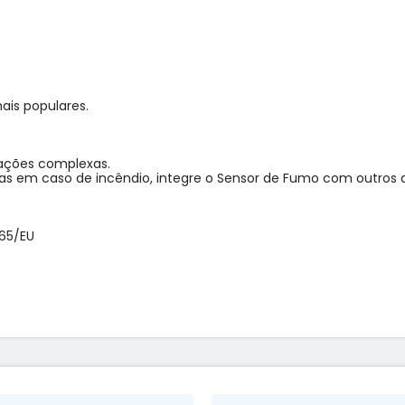
is populares.

ções complexas. 

as em caso de incêndio, integre o Sensor de Fumo com outros dis
65/EU
