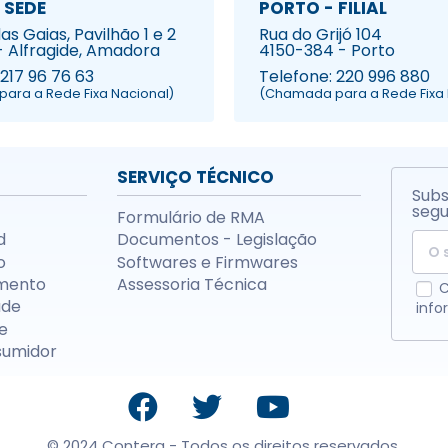
 SEDE
PORTO - FILIAL
s Gaias, Pavilhão 1 e 2
Rua do Grijó 104
- Alfragide, Amadora
4150-384 - Porto
 217 96 76 63
Telefone: 220 996 880
ara a Rede Fixa Nacional)
(Chamada para a Rede Fixa 
SERVIÇO TÉCNICO
Subs
segu
Formulário de RMA
d
Documentos - Legislação
o
Softwares e Firmwares
mento
Assessoria Técnica
C
ade
info
e
sumidor
© 2024 Contera - Todos os direitos reservados.