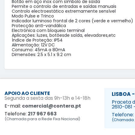
Botão em aço inox com símbolo de saída

Permite o controlo de entradas e saídas manuais

Controlo electroestático extremamente sensível

Modo Pulse e Trinco

Indicador luminoso frontal de 2 cores (verde e vermelho)

Protecção antI-vandálica

Electrónica com bloqueio terminal

Aplicações: luzes, botõesde saída, elevadores,etc

Índice de Proteção: IP54

Alimentação: 12V DC

Consumo: 45mA a 80mA

Dimensões: 2.5 x 5.1 x 9.2 cm
APOIO AO CLIENTE
LISBOA -
Segunda a sexta das 9h-13h e 14-18h
Praceta da
E-mail:
comercial@contera.pt
2610-081 
Telefone:
217 967 663
Telefone:
(Chamada para a Rede Fixa Nacional)
(Chamada p