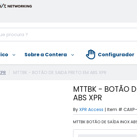
nico
Sobre a Contera
Configurador
XPR
MTTBK - BOTÃO DE SAIDA PRETO EM ABS XPR
MTTBK - BOTÃO D
ABS XPR
By
XPR Access
|
Item #
CAXP
MTTBK BOTÃO DE SAÍDA INOX AB