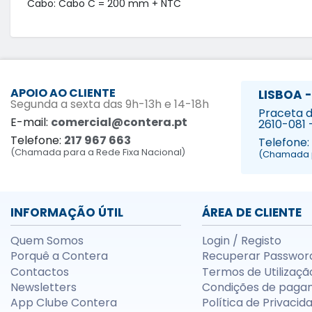
Cabo: Cabo C = 200 mm + NTC
APOIO AO CLIENTE
LISBOA -
Segunda a sexta das 9h-13h e 14-18h
Praceta da
E-mail:
comercial@contera.pt
2610-081 
Telefone:
217 967 663
Telefone:
(Chamada para a Rede Fixa Nacional)
(Chamada p
INFORMAÇÃO ÚTIL
ÁREA DE CLIENTE
Quem Somos
Login / Registo
Porquê a Contera
Recuperar Passwor
Contactos
Termos de Utilizaçã
Newsletters
Condições de paga
App Clube Contera
Política de Privacid