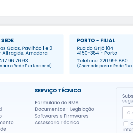
 SEDE
PORTO - FILIAL
s Gaias, Pavilhão 1 e 2
Rua do Grijó 104
- Alfragide, Amadora
4150-384 - Porto
 217 96 76 63
Telefone: 220 996 880
ara a Rede Fixa Nacional)
(Chamada para a Rede Fixa 
SERVIÇO TÉCNICO
Subs
segu
Formulário de RMA
d
Documentos - Legislação
o
Softwares e Firmwares
mento
Assessoria Técnica
C
ade
info