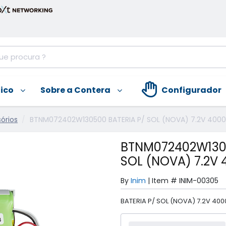
nico
Sobre a Contera
Configurador
órios
BTNM072402W130500 BATERIA P/ SOL (NOVA) 7.2V 4000
BTNM072402W1305
SOL (NOVA) 7.2V
By
Inim
|
Item #
INIM-00305
BATERIA P/ SOL (NOVA) 7.2V 40