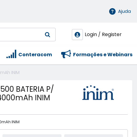
Ajuda
Login / Register
Conteracom
Formações e Webinars
mAh INIM
00 BATERIA P/
 4000mAh INIM
00mAh INIM