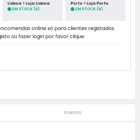
Lisboa > Loja Lisboa
Porto > Loja Porto
EM STOCK (6)
EM STOCK (6)
encomendas online só para clientes registados.
isto ou fazer login por favor clique:
Anexos