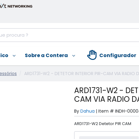
nico
Sobre a Contera
Configurador
essórios
ARD1731-W2 - DETETOR INTERIOR PIR-CAM VIA RADIO 
ARD1731-W2 - DET
CAM VIA RADIO 
By
Dahua
|
Item #
INDH-0000
ARD1731-W2 Detetor PIR CAM