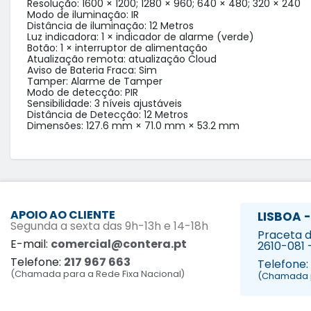
Resolução: 1600 × 1200; 1280 × 960; 640 × 480; 320 × 240

Modo de iluminação: IR

Distância de iluminação: 12 Metros

Luz indicadora: 1 × indicador de alarme (verde)

Botão: 1 × interruptor de alimentação

Atualização remota: atualização Cloud

Aviso de Bateria Fraca: Sim

Tamper: Alarme de Tamper

Modo de detecção: PIR

Sensibilidade: 3 níveis ajustáveis

Distância de Detecção: 12 Metros

Dimensões: 127.6 mm × 71.0 mm × 53.2 mm
APOIO AO CLIENTE
LISBOA -
Segunda a sexta das 9h-13h e 14-18h
Praceta da
E-mail:
comercial@contera.pt
2610-081 
Telefone:
217 967 663
Telefone:
(Chamada para a Rede Fixa Nacional)
(Chamada p