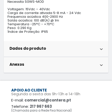
Necessita SGWS-MOD

Voltagem: 15Vdc – 40Vdc

Carga de corrente ativada 5-8 mA - 24 Vdc

Frequencia acústica 400-2900 Hz

Saída acústica: 100 dB(A) @ 1m

Temperatura -25°C - +70°C 

Peso: 0.290 Kg

Índice de Proteção: IP65
Dados do produto
Anexos
APOIO AO CLIENTE
Segunda a sexta das 9h-13h e 14-18h
E-mail:
comercial@contera.pt
Telefone:
217 967 663
(Chamada para a Rede Fixa Nacional)