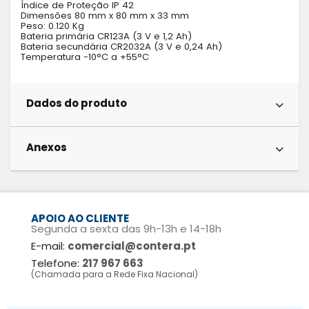
Índice de Proteção IP 42

Dimensões 80 mm x 80 mm x 33 mm

Peso: 0.120 Kg

Bateria primária CR123A (3 V e 1,2 Ah)

Bateria secundária CR2032A (3 V e 0,24 Ah)

Temperatura -10°C a +55°C
Dados do produto
Anexos
APOIO AO CLIENTE
Segunda a sexta das 9h-13h e 14-18h
E-mail:
comercial@contera.pt
Telefone:
217 967 663
(Chamada para a Rede Fixa Nacional)