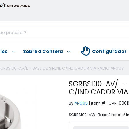
nico
Sobre a Contera
Configurador
SGRBS100-AV/L - BASE DE SIRENE C/INDICADOR VIA RADIO ARGUS
SGRBS100-AV/L - 
C/INDICADOR VIA
By
ARGUS
|
Item #
FGAR-0001
SGRBS100-AV/L Base Sirene c/ I