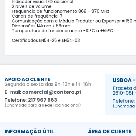
Indicador visual LED adicional

2 Níveis de volume

Frequência de funcionamento 868 - 870 MHz

Canais de frequência: 7

Comunicação com o Módulo Tradutor ou Expansor = 150 m
Dimensões 141mm x 66mm

Temperatura de funcionamento -10°C a +55°C

Certificados EN54-25 e EN54-03
APOIO AO CLIENTE
LISBOA -
Segunda a sexta das 9h-13h e 14-18h
Praceta da
E-mail:
comercial@contera.pt
2610-081 
Telefone:
217 967 663
Telefone:
(Chamada para a Rede Fixa Nacional)
(Chamada p
INFORMAÇÃO ÚTIL
ÁREA DE CLIENTE