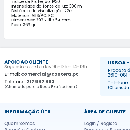
Índice de Proteção: IP30

Intensidade da fonte de luz: 300lm

Distância de visualização: 22m

Materiais: ABS/PC, PC

Dimensões: 292 x 111 x 54 mm

Peso: 363 gr.
APOIO AO CLIENTE
LISBOA -
Segunda a sexta das 9h-13h e 14-18h
Praceta da
E-mail:
comercial@contera.pt
2610-081 
Telefone:
217 967 663
Telefone:
(Chamada para a Rede Fixa Nacional)
(Chamada p
INFORMAÇÃO ÚTIL
ÁREA DE CLIENTE
Quem Somos
Login / Registo
Porquê a Contera
Recuperar Passwor