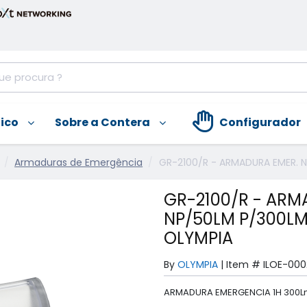
nico
Sobre a Contera
Configurador
Armaduras de Emergência
GR-2100/R - ARMADURA EMER. N
GR-2100/R - ARM
NP/50LM P/300LM 
OLYMPIA
By
OLYMPIA
|
Item #
ILOE-000
ARMADURA EMERGENCIA 1H 300Lm