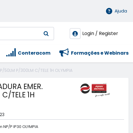
Ajuda
Login / Register
Conteracom
Formações e Webinars
P/50LM P/300LM C/TELE 1H OLYMPIA
ADURA EMER.
C/TELE 1H
23
 NP/P IP30 OLYMPIA