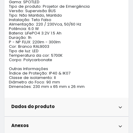
Gama: SPOTLED

Tipo de produto: Projetor de Emergência

Versão: Supervisão BUS

Tipo: Não Mantido, Mantido

Instalação: Teto Falso

Alimentação: 220 / 230Vca, 50/60 Hz

Potência: 6.0 W

Bateria: LiFePO4 3.2V 1.5 Ah

Duração: 1h

P - NP FLUX: 220lm - 300lm

Cor: Branco RAL9003

Tipo de luz: LED

Temperatura da cor: 5700K

Corpo: Polycarbonate

Outras Informações

Índice de Proteção: IP40 & IK07

Classe de isolamento: II

Diâmetro do Foco: 90 mm

Dimensões: 230 mm x 65 mm x 26 mm
Dados do produto
Anexos