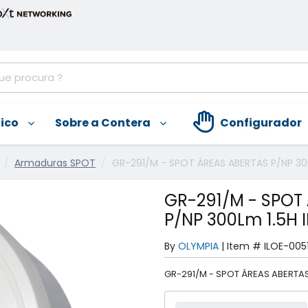
nico
Sobre a Contera
Configurador
Armaduras SPOT
GR-291/M - SPOT ÁREAS ABERTAS P/NP 30
GR-291/M - SPOT
P/NP 300Lm 1.5H 
By
OLYMPIA
|
Item #
ILOE-005
GR-291/M - SPOT ÁREAS ABERTAS