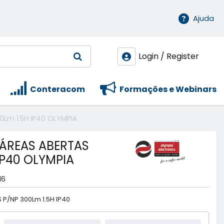
Ajuda
Login / Register
Conteracom
Formações e Webinars
0Lm 1.5H IP40 OLYMPIA
 ÁREAS ABERTAS
IP40 OLYMPIA
16
 P/NP 300Lm 1.5H IP40