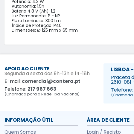
Potência: 4.3 W

Autonomia: 1.5h

Bateria 4.8 V (Ah): 1.2

Luz Permanente: P - NP

Fluxo Luminoso: 300 Lm

Índice de Proteção IP40

Dimensões: Ø 125 mm x 65 mm
APOIO AO CLIENTE
LISBOA -
Segunda a sexta das 9h-13h e 14-18h
Praceta da
E-mail:
comercial@contera.pt
2610-081 
Telefone:
217 967 663
Telefone:
(Chamada para a Rede Fixa Nacional)
(Chamada p
INFORMAÇÃO ÚTIL
ÁREA DE CLIENTE
Quem Somos
Login / Registo