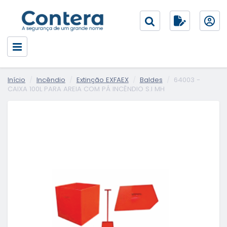
Início
Incêndio
Extinção EXFAEX
Baldes
64003 -
CAIXA 100L PARA AREIA COM PÁ INCÊNDIO S.I MH