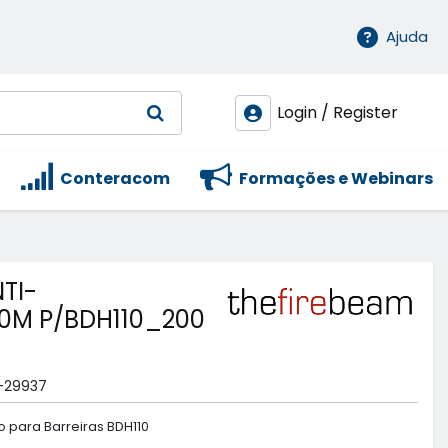
Ajuda
Login / Register
Conteracom
Formações e Webinars
NTI-
0M P/BDH110_200
-29937
 para Barreiras BDH110