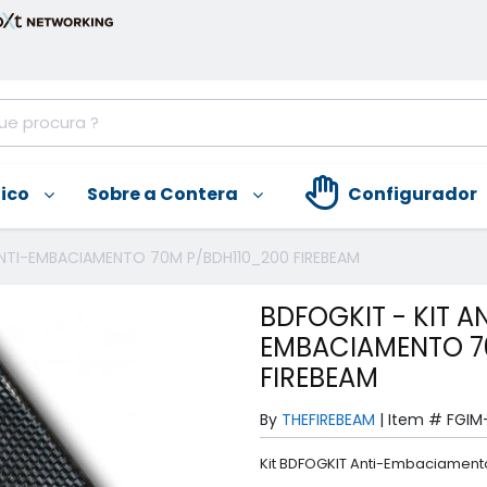
nico
Sobre a Contera
Configurador
ANTI-EMBACIAMENTO 70M P/BDH110_200 FIREBEAM
BDFOGKIT - KIT A
EMBACIAMENTO 7
FIREBEAM
By
THEFIREBEAM
|
Item #
FGIM
Kit BDFOGKIT Anti-Embaciamento