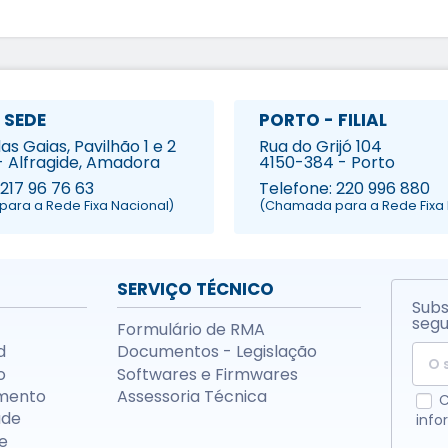
 SEDE
PORTO - FILIAL
s Gaias, Pavilhão 1 e 2
Rua do Grijó 104
- Alfragide, Amadora
4150-384 - Porto
 217 96 76 63
Telefone: 220 996 880
ara a Rede Fixa Nacional)
(Chamada para a Rede Fixa 
SERVIÇO TÉCNICO
Subs
segu
Formulário de RMA
d
Documentos - Legislação
o
Softwares e Firmwares
mento
Assessoria Técnica
C
ade
info
e