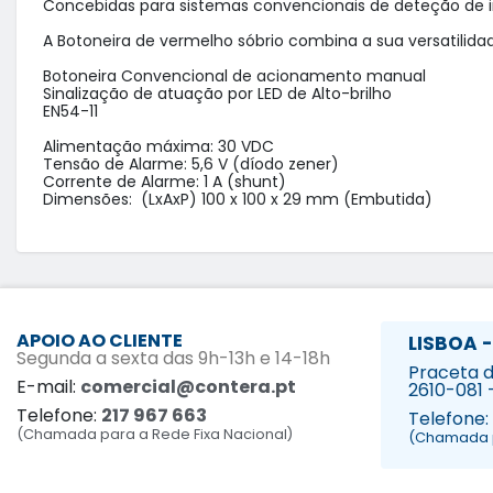
Concebidas para sistemas convencionais de deteção de inc
A Botoneira de vermelho sóbrio combina a sua versatilid
Botoneira Convencional de acionamento manual

Sinalização de atuação por LED de Alto-brilho

EN54-11

Alimentação máxima: 30 VDC

Tensão de Alarme: 5,6 V (díodo zener)

Corrente de Alarme: 1 A (shunt)

Dimensões:  (LxAxP) 100 x 100 x 29 mm (Embutida)
APOIO AO CLIENTE
LISBOA -
Segunda a sexta das 9h-13h e 14-18h
Praceta da
E-mail:
comercial@contera.pt
2610-081 
Telefone:
217 967 663
Telefone:
(Chamada para a Rede Fixa Nacional)
(Chamada p