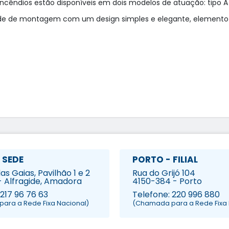
êndios estão disponíveis em dois modelos de atuação: tipo A e 
ade de montagem com um design simples e elegante, elemento d
 SEDE
PORTO - FILIAL
s Gaias, Pavilhão 1 e 2
Rua do Grijó 104
- Alfragide, Amadora
4150-384 - Porto
 217 96 76 63
Telefone: 220 996 880
ara a Rede Fixa Nacional)
(Chamada para a Rede Fixa 