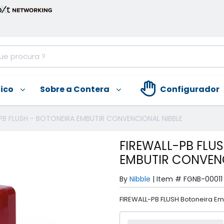
nico
Sobre a Contera
Configurador
PB FLUSH - BOTONEIRA EMBUTIR CONVENCIONAL NIBBLE
FIREWALL-PB FLU
EMBUTIR CONVENC
By
Nibble
|
Item #
FGNB-00011
FIREWALL-PB FLUSH Botoneira Em