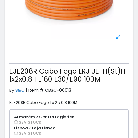
EJE208R Cabo Fogo LRJ JE-H(St)H
1x2x0.8 FE180 E30/E90 100M
By
S&C
|
Item #
CBSC-00013
EJE208R Cabo Fogo 1 x 2 x 0.8 100M
Armazém > Centro Logístico
SEM STOCK
Lisboa > Loja Lisboa
SEM STOCK