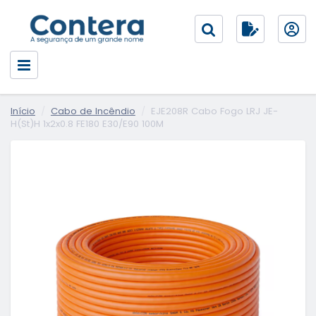
Início
Cabo de Incêndio
EJE208R Cabo Fogo LRJ JE-
H(St)H 1x2x0.8 FE180 E30/E90 100M