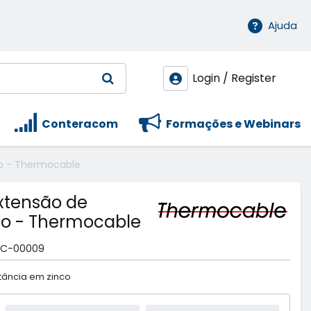
Ajuda
Login / Register
Conteracom
Formações e Webinars
co - Thermocable
extensão de
co - Thermocable
C-00009
stância em zinco