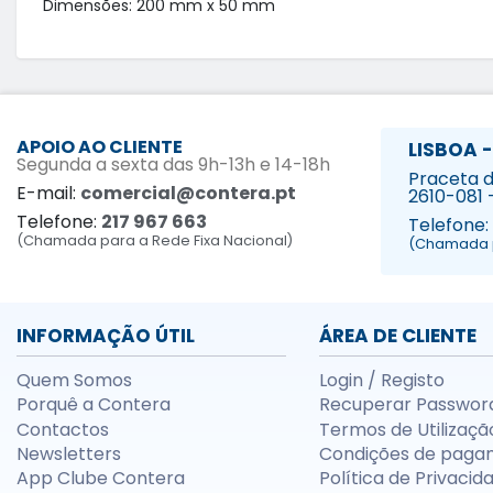
Dimensões: 200 mm x 50 mm
APOIO AO CLIENTE
LISBOA -
Segunda a sexta das 9h-13h e 14-18h
Praceta da
E-mail:
comercial@contera.pt
2610-081 
Telefone:
217 967 663
Telefone:
(Chamada para a Rede Fixa Nacional)
(Chamada p
INFORMAÇÃO ÚTIL
ÁREA DE CLIENTE
Quem Somos
Login / Registo
Porquê a Contera
Recuperar Passwor
Contactos
Termos de Utilizaçã
Newsletters
Condições de paga
App Clube Contera
Política de Privacid