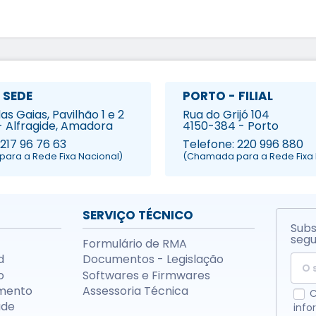
 SEDE
PORTO - FILIAL
s Gaias, Pavilhão 1 e 2
Rua do Grijó 104
- Alfragide, Amadora
4150-384 - Porto
 217 96 76 63
Telefone: 220 996 880
ara a Rede Fixa Nacional)
(Chamada para a Rede Fixa 
SERVIÇO TÉCNICO
Subs
segu
Formulário de RMA
d
Documentos - Legislação
o
Softwares e Firmwares
mento
Assessoria Técnica
C
ade
info