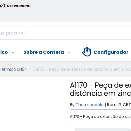
nico
Sobre a Contera
Configurador
Térmico EN54
A1170 - Peça de extensão de distância em zin
A1170 - Peça de 
distância em zin
By
Thermocable
|
Item #
CBT
A1170 - Peça de extensão de di