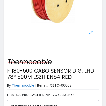
F1180-500 CABO SENSOR DIG. LHD
78º 500M LSZH EN54 RED
By
Thermocable
|
Item #
CBTC-00003
F1180-500 PROREACT LHD 78º PVC 500M EN54
Armazém > Centro Logístico