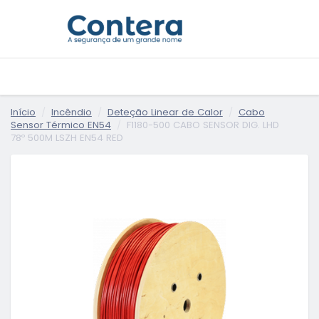
Início
Incêndio
Deteção Linear de Calor
Cabo
Sensor Térmico EN54
F1180-500 CABO SENSOR DIG. LHD
78º 500M LSZH EN54 RED