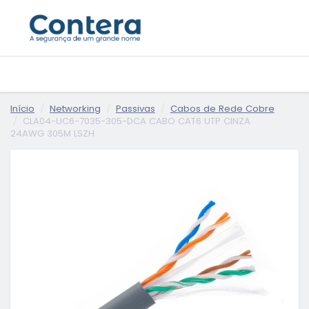
Início
Networking
Passivas
Cabos de Rede Cobre
CLA04-UC6-7035-305-DCA CABO CAT6 UTP CINZA
24AWG 305M LSZH