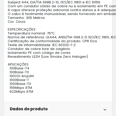
Subject 444, EIA/TIA 568B.2-10, ISO/IEC 11801 e IEC 61156.

Com um condutor sólido de cobre nu e isolamento em PE com có
A capa oferece proteção adicional contra danos e é adequad
O cabo é facilmente manuseável, sendo fornecido em embalag
Tamanho: 305 Metros

Cor: Cinza

ESPECIFICAÇÕES

Temperatura nominal: 75ºC

Norma de referência: UL444, ANSI/TIA-568.2-D ISO/IEC 11801, IEC 
Certificação de conformidade do produto: CPR Dca

Teste de inflamabilidade: IEC 60332-1-2

Condutor de cobre livre de oxigénio

Isolamento PE com código de cores

Revestimento LSZH (Low Smoke Zero Halogen)

APLICAÇÕES

. 100Base-T4

. 100Base-TX 

. 100VG-AnyLAN

. 1000Base-T

. 1000Base-TX

. 155Mbps ATM

. 622Mbps ATM
Dados do produto