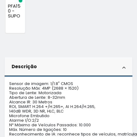
PFA15
0 -
SUPO
RTE
POSTE
BRAN
CO
DAHU
A
Descrição
Sensor de imagem: 1/1.8" CMOS

Resolução Máx: 4MP (2688 × 1520)

Tipo de Lente: Motorizada

Abertura de Lente: 8-32mm

Alcance IR: 30 Metros

ROI, SMART H.264 +/H.265+, AI H.264/H.265,

140dB WDR, 3D NR, HLC, BLC

Microfone Embutido

Alarme I/O:2/2

Nº Máximo de Veículos Passados: 10.000

Máx. Número de ligações: 10

Reconhecimento de IA: reconhece tipos de veículos, matrículas 