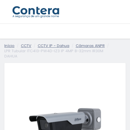
Início
CCTV
CCTV IP - Dahua
Câmaras ANPR
LPR Tubular ITC413-PW4D-IZ3 IP 4MP 8-32mm IR30M
DAHUA