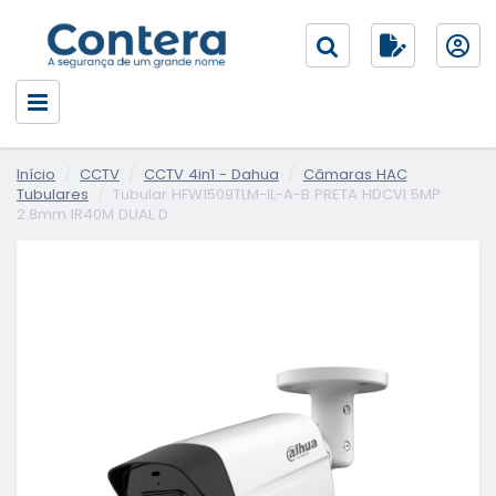
Início
CCTV
CCTV 4in1 - Dahua
Câmaras HAC
Tubulares
Tubular HFW1509TLM-IL-A-B PRETA HDCVI 5MP
2.8mm IR40M DUAL D