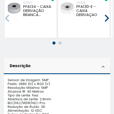
00157
00198
PFA134 - CAIXA
PFA130-E -
DERIVAÇÃO
CAIXA
BRANCA...
DERIVAÇAO
BRANCA...
Descrição
Sensor de Imagem: 5MP

Pixels: 2880 (H) x 1620 (V)

Resolução Máxima: 5MP

Alcance IR: 40 Metros

Tipo de Lente: Fixa

Abertura de Lente: 2.8mm

BLC/HLC/WDR/HLC-Pro

Redução de Ruído: 3D

Alimentação: 12 VDC
