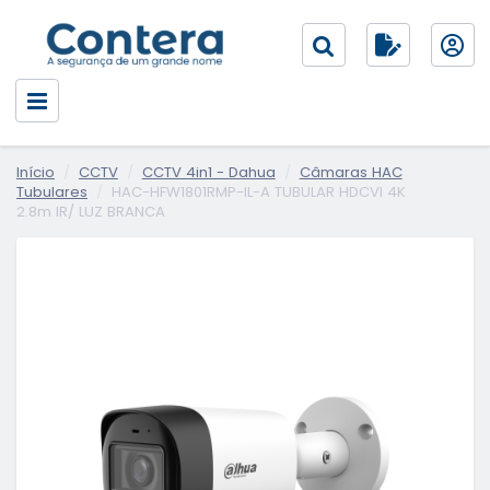
Início
CCTV
CCTV 4in1 - Dahua
Câmaras HAC
Tubulares
HAC-HFW1801RMP-IL-A TUBULAR HDCVI 4K
2.8m IR/ LUZ BRANCA