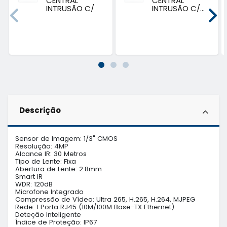
CENTRAL
CENTRAL
INTRUSÃO C/
INTRUSÃO C/...
LAN...
Descrição
Sensor de Imagem: 1/3" CMOS

Resolução: 4MP

Alcance IR: 30 Metros

Tipo de Lente: Fixa

Abertura de Lente: 2.8mm

Smart IR

WDR: 120dB

Microfone Integrado

Compressão de Vídeo: Ultra 265, H.265, H.264, MJPEG

Rede: 1 Porta RJ45 (10M/100M Base-TX Ethernet)

Deteção Inteligente

Índice de Proteção: IP67