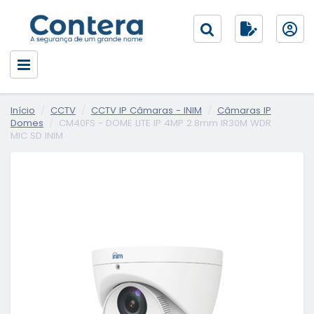
Início
CCTV
CCTV IP Câmaras - INIM
Câmaras IP
Domes
CM40FS - DOME LITE IP 4MP 2.8mm IR30M WDR
MIC SD INIM