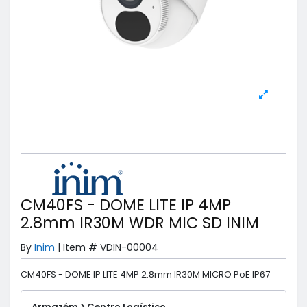
CM40FS - DOME LITE IP 4MP
2.8mm IR30M WDR MIC SD INIM
By
Inim
|
Item #
VDIN-00004
CM40FS - DOME IP LITE 4MP 2.8mm IR30M MICRO PoE IP67
Armazém > Centro Logístico