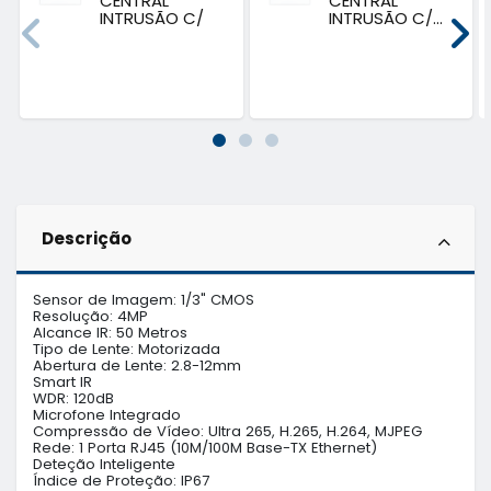
CENTRAL
CENTRAL
INTRUSÃO C/
INTRUSÃO C/...
LAN...
Descrição
Sensor de Imagem: 1/3" CMOS

Resolução: 4MP

Alcance IR: 50 Metros

Tipo de Lente: Motorizada

Abertura de Lente: 2.8-12mm

Smart IR

WDR: 120dB

Microfone Integrado

Compressão de Vídeo: Ultra 265, H.265, H.264, MJPEG

Rede: 1 Porta RJ45 (10M/100M Base-TX Ethernet)

Deteção Inteligente

Índice de Proteção: IP67