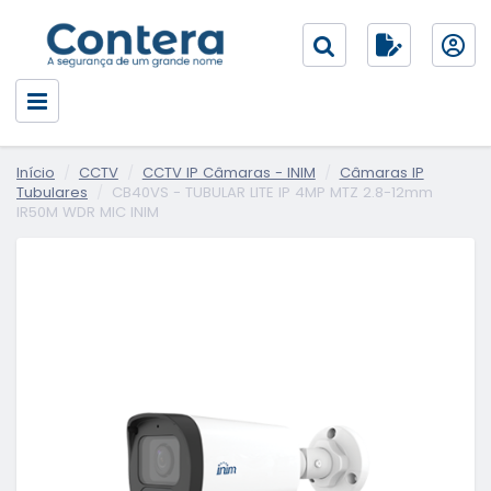
Início
CCTV
CCTV IP Câmaras - INIM
Câmaras IP
Tubulares
CB40VS - TUBULAR LITE IP 4MP MTZ 2.8-12mm
IR50M WDR MIC INIM