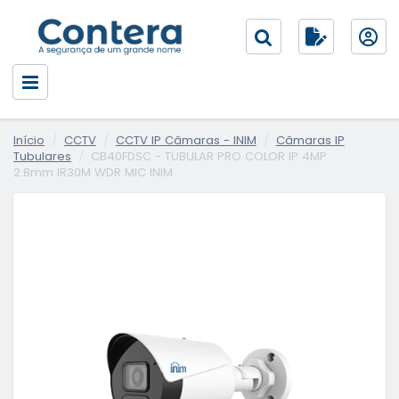
Início
CCTV
CCTV IP Câmaras - INIM
Câmaras IP
Tubulares
CB40FDSC - TUBULAR PRO COLOR IP 4MP
2.8mm IR30M WDR MIC INIM