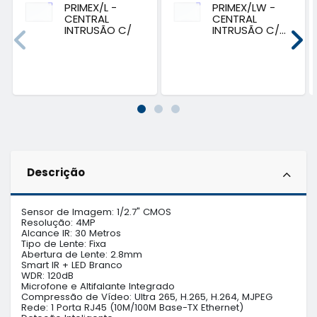
PRIMEX/L -
PRIMEX/LW -
CENTRAL
CENTRAL
INTRUSÃO C/
INTRUSÃO C/...
LAN...
Descrição
Sensor de Imagem: 1/2.7" CMOS

Resolução: 4MP

Alcance IR: 30 Metros

Tipo de Lente: Fixa

Abertura de Lente: 2.8mm

Smart IR + LED Branco

WDR: 120dB

Microfone e Altifalante Integrado

Compressão de Vídeo: Ultra 265, H.265, H.264, MJPEG

Rede: 1 Porta RJ45 (10M/100M Base-TX Ethernet)
