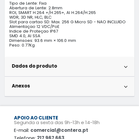
Tipo de Lente: Fixa

Abertura de Lente: 2.8mm

ROI, SMART H.264 +/H.265+, AI H.264/H.265

WDR, 3D NR, HLC, BLC

Slot para cartao SD: Max. 256 G Micro SD - NAO INCLUIDO

Alimentaçao 12 VDC/PoE 

Indice de Proteçao IP67

SMD 4.0, AI SSA

Dimensoes: 93.6 mm × 106.0 mm

Peso: 0.77Kg
Dados do produto
Anexos
APOIO AO CLIENTE
Segunda a sexta das 9h-13h e 14-18h
E-mail:
comercial@contera.pt
Telefone:
217 967 663