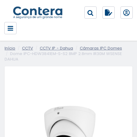
Início
CCTV
CCTV IP - Dahua
Câmaras IPC Domes
Dome IPC-HDW3841EM-S-S2 8MP 2.8mm IR30M WSENSE
DAHUA