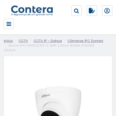
Início
CCTV
CCTV IP - Dahua
Câmaras IPC Domes
Dome IPC-HDW2241T-S 2MP 2.8mm IR30M WSENSE
DAHUA