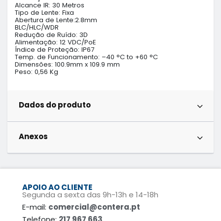
Alcance IR: 30 Metros

Tipo de Lente: Fixa

Abertura de Lente:2.8mm

BLC/HLC/WDR

Redução de Ruído: 3D

Alimentação: 12 VDC/PoE

Índice de Proteção: IP67

Temp. de Funcionamento: –40 °C to +60 °C

Dimensões: 100.9mm x 109.9 mm

Peso: 0,56 Kg
Dados do produto
Anexos
APOIO AO CLIENTE
Segunda a sexta das 9h-13h e 14-18h
E-mail:
comercial@contera.pt
Telefone:
217 967 663