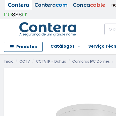
Catálogos
Serviço Téc
Produtos
Início
CCTV
CCTV IP - Dahua
Câmaras IPC Domes