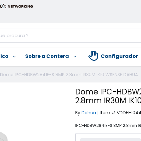
nico
Sobre a Contera
Configurador
Dome IPC-HDBW2841E-S 8MP 2.8mm IR30M IK10 WSENSE DAHUA
Dome IPC-HDBW2
2.8mm IR30M IK1
By
Dahua
|
Item #
VDDH-104
IPC-HDBW2841E-S 8MP 2.8mm IR