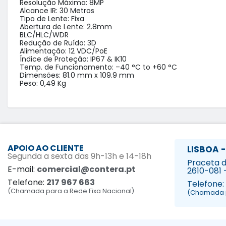
Resolução Máxima: 8MP

Alcance IR: 30 Metros

Tipo de Lente: Fixa

Abertura de Lente: 2.8mm

BLC/HLC/WDR

Redução de Ruído: 3D

Alimentação: 12 VDC/PoE

Índice de Proteção: IP67 & IK10

Temp. de Funcionamento: –40 °C to +60 °C

Dimensões: 81.0 mm x 109.9 mm

Peso: 0,49 Kg
APOIO AO CLIENTE
LISBOA -
Segunda a sexta das 9h-13h e 14-18h
Praceta da
E-mail:
comercial@contera.pt
2610-081 
Telefone:
217 967 663
Telefone:
(Chamada para a Rede Fixa Nacional)
(Chamada p