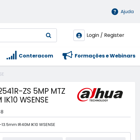
Ajuda
Login / Register
Conteracom
Formações e Webinars
SE
541R-ZS 5MP MTZ
 IK10 WSENSE
48
-13.5mm IR40M IK10 WSENSE