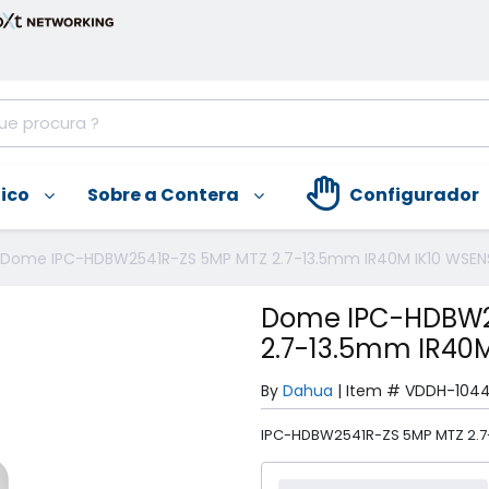
nico
Sobre a Contera
Configurador
Dome IPC-HDBW2541R-ZS 5MP MTZ 2.7-13.5mm IR40M IK10 WSEN
Dome IPC-HDBW2
2.7-13.5mm IR40M
By
Dahua
|
Item #
VDDH-104
IPC-HDBW2541R-ZS 5MP MTZ 2.7