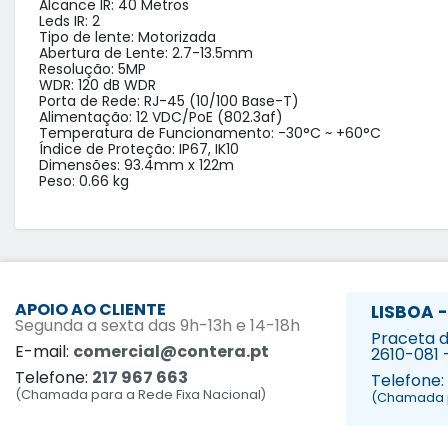
Alcance IR: 40 Metros

Leds IR: 2

Tipo de lente: Motorizada

Abertura de Lente: 2.7-13.5mm

Resolução: 5MP

WDR: 120 dB WDR

Porta de Rede: RJ-45 (10/100 Base-T)

Alimentação: 12 VDC/PoE (802.3af)

Temperatura de Funcionamento: -30°C ~ +60°C

Índice de Proteção: IP67, IK10

Dimensões: 93.4mm x 122m

Peso: 0.66 kg
APOIO AO CLIENTE
LISBOA -
Segunda a sexta das 9h-13h e 14-18h
Praceta da
E-mail:
comercial@contera.pt
2610-081 
Telefone:
217 967 663
Telefone:
(Chamada para a Rede Fixa Nacional)
(Chamada p