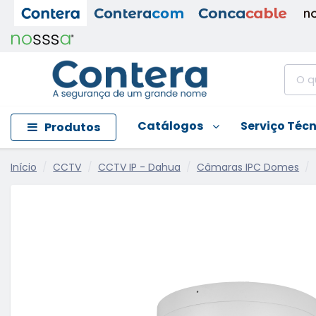
Catálogos
Serviço Téc
Produtos
Início
CCTV
CCTV IP - Dahua
Câmaras IPC Domes