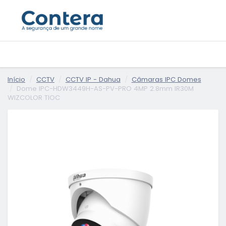
Início
CCTV
CCTV IP - Dahua
Câmaras IPC Domes
Dome IPC-HDW3449H-AS-PV-PRO 4MP 2.8mm IR30M
WIZCOLOR TIOC