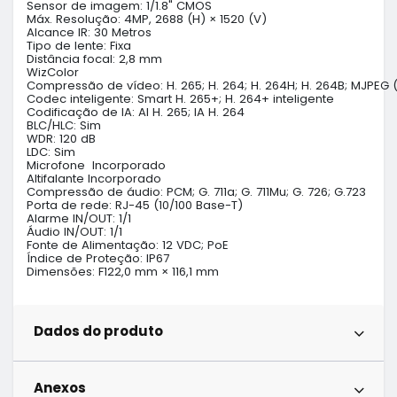
Sensor de imagem: 1/1.8" CMOS

Máx. Resolução: 4MP, 2688 (H) × 1520 (V)

Alcance IR: 30 Metros

Tipo de lente: Fixa

Distância focal: 2,8 mm

WizColor

Compressão de vídeo: H. 265; H. 264; H. 264H; H. 264B; MJPEG
Codec inteligente: Smart H. 265+; H. 264+ inteligente

Codificação de IA: AI H. 265; IA H. 264

BLC/HLC: Sim

WDR: 120 dB

LDC: Sim

Microfone  Incorporado

Altifalante Incorporado

Compressão de áudio: PCM; G. 711a; G. 711Mu; G. 726; G.723

Porta de rede: RJ-45 (10/100 Base-T)

Alarme IN/OUT: 1/1

Áudio IN/OUT: 1/1

Fonte de Alimentação: 12 VDC; PoE

Índice de Proteção: IP67

Dimensões: F122,0 mm × 116,1 mm
Dados do produto
Anexos