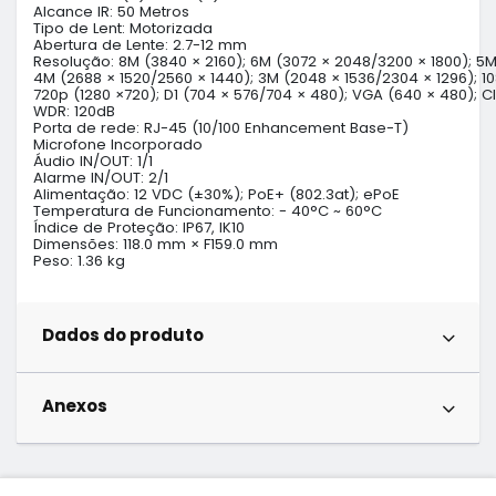
Alcance IR: 50 Metros

Tipo de Lent: Motorizada

Abertura de Lente: 2.7-12 mm

Resolução: 8M (3840 × 2160); 6M (3072 × 2048/3200 × 1800); 5M 
4M (2688 × 1520/2560 × 1440); 3M (2048 × 1536/2304 × 1296); 1080
720p (1280 ×720); D1 (704 × 576/704 × 480); VGA (640 × 480); CI
WDR: 120dB

Porta de rede: RJ-45 (10/100 Enhancement Base-T)

Microfone Incorporado

Áudio IN/OUT: 1/1

Alarme IN/OUT: 2/1

Alimentação: 12 VDC (±30%); PoE+ (802.3at); ePoE

Temperatura de Funcionamento: - 40°C ~ 60°C

Índice de Proteção: IP67, IK10

Dimensões: 118.0 mm × F159.0 mm

Peso: 1.36 kg
Dados do produto
Anexos