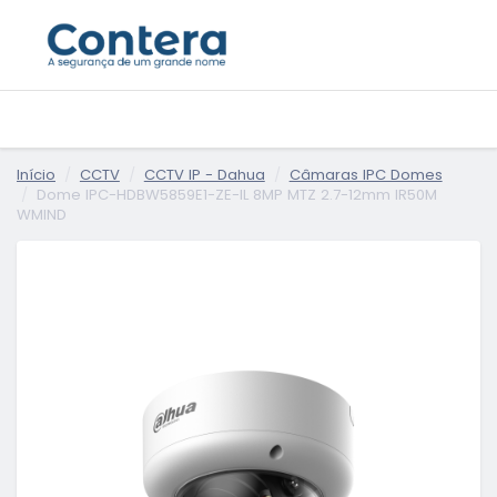
Início
CCTV
CCTV IP - Dahua
Câmaras IPC Domes
Dome IPC-HDBW5859E1-ZE-IL 8MP MTZ 2.7-12mm IR50M
WMIND