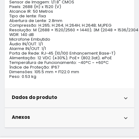
Sensor de Imagem: 1/1.8" CMOS

Pixels: 2688 (H) x 1520 (V)

Alcance IR: 50 Metros

Tipo de lente: Fixa

Abertura de Lente: 2.8mm

Compressão: H.265; H.264; H.264H; H.264B; MJPEG

Resolução: M (2688 × 1520/2560 × 1440); 3M (2048 × 1536/2304 × 
WDR: 140 dB

Microfone Embutido

Áudio IN/OUT: 1/1

Alarme IN/OUT: 1/1

Porta de Rede: RJ-45 (10/100 Enhancement Base-T)

Alimentação: 12 VDC (±30%); PoE+ (802.3at); ePoE

Temperatura de Funcionamento: -40°C ~ +60°C

Índice de Proteção: IP67

Dimensões: 105.5 mm × F122.0 mm

Peso: 0.53 kg
Dados do produto
Anexos