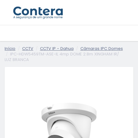
Início
CCTV
CCTV IP - Dahua
Câmaras IPC Domes
IPC-HDW5459TM-ASE-IL 4mp DOME 2.8m XINGHAM IR/
LUZ BRANCA