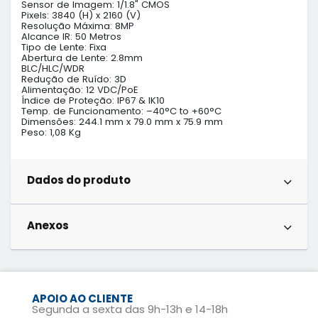
Sensor de Imagem: 1/1.8" CMOS

Pixels: 3840 (H) x 2160 (V)

Resolução Máxima: 8MP

Alcance IR: 50 Metros

Tipo de Lente: Fixa

Abertura de Lente: 2.8mm

BLC/HLC/WDR

Redução de Ruído: 3D

Alimentação: 12 VDC/PoE

Índice de Proteção: IP67 & IK10

Temp. de Funcionamento: –40°C to +60°C

Dimensões: 244.1 mm x 79.0 mm x 75.9 mm

Peso: 1,08 Kg
Dados do produto
Anexos
APOIO AO CLIENTE
Segunda a sexta das 9h-13h e 14-18h