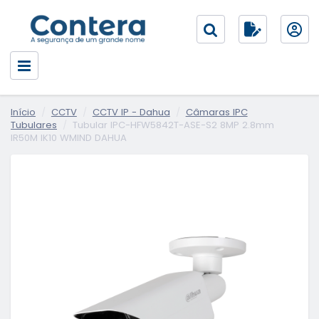
Início
CCTV
CCTV IP - Dahua
Câmaras IPC
Tubulares
Tubular IPC-HFW5842T-ASE-S2 8MP 2.8mm
IR50M IK10 WMIND DAHUA