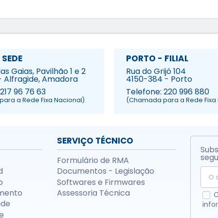
 SEDE
PORTO - FILIAL
s Gaias, Pavilhão 1 e 2
Rua do Grijó 104
- Alfragide, Amadora
4150-384 - Porto
 217 96 76 63
Telefone: 220 996 880
ara a Rede Fixa Nacional)
(Chamada para a Rede Fixa 
SERVIÇO TÉCNICO
Subs
segu
Formulário de RMA
d
Documentos - Legislação
o
Softwares e Firmwares
mento
Assessoria Técnica
C
ade
info
e