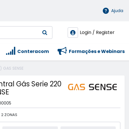
Ajuda
Login / Register
Conteracom
Formações e Webinars
X) GAS SENSE
ntral Gás Serie 220
NSE
00005
E 2 ZONAS