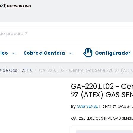
nico
Sobre a Contera
Configurador
s de Gás - ATEX
GA-220.LI.02 - Central Gás Serie 220 2Z (ATE
GA-220.LI.02 - Ce
2Z (ATEX) GAS SE
By
GAS SENSE
|
Item #
GAGS-
GA-220.LI.02 CENTRAL GAS SENS