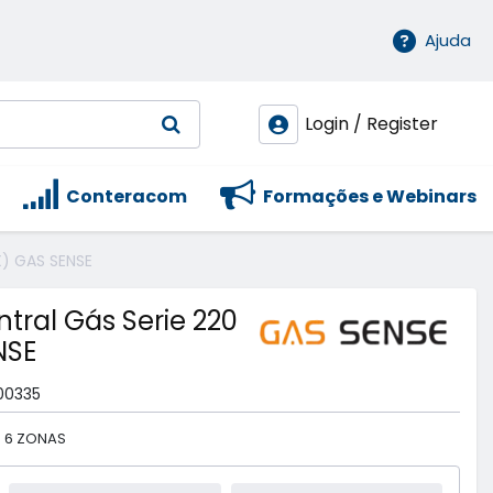
Ajuda
Login / Register
Conteracom
Formações e Webinars
X) GAS SENSE
ntral Gás Serie 220
NSE
00335
E 6 ZONAS