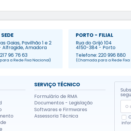
 SEDE
PORTO - FILIAL
s Gaias, Pavilhão 1 e 2
Rua do Grijó 104
- Alfragide, Amadora
4150-384 - Porto
 217 96 76 63
Telefone: 220 996 880
ara a Rede Fixa Nacional)
(Chamada para a Rede Fixa 
SERVIÇO TÉCNICO
Subs
segu
Formulário de RMA
d
Documentos - Legislação
o
Softwares e Firmwares
mento
Assessoria Técnica
C
ade
info
e