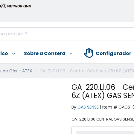
nico
Sobre a Contera
Configurador
s de Gás - ATEX
GA-220.LI.06 - Central Gás Serie 220 6Z (ATE
GA-220.LI.06 - Ce
6Z (ATEX) GAS SE
By
GAS SENSE
|
Item #
GAGS-
GA-220.LI.06 CENTRAL GAS SENS