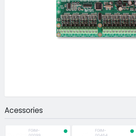
Acessories
FGIM-
FGIM-
00099
00464