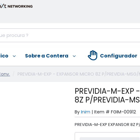
nico
Sobre a Contera
Configurador
Conv.
PREVIDIA-M-EXP - EXPANSOR MICRO 8Z P/PREVIDIA-MSG/
PREVIDIA-M-EXP 
8Z P/PREVIDIA-M
By
Inim
|
Item #
FGIM-00912
PREVIDIA-M-EXP EXPANSOR 8Z P