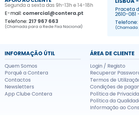
APOIO AO CLIENTE
LISBOA -
Segunda a sexta das 9h-13h e 14-18h
Praceta da
E-mail:
comercial@contera.pt
2610-081 
Telefone:
217 967 663
Telefone:
(Chamada para a Rede Fixa Nacional)
(Chamada p
INFORMAÇÃO ÚTIL
ÁREA DE CLIENTE
Quem Somos
Login / Registo
Porquê a Contera
Recuperar Passwor
Contactos
Termos de Utilizaçã
Newsletters
Condições de paga
App Clube Contera
Política de Privacid
Política da Qualidad
Informação ao Con