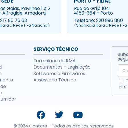
 SEDE
PORTO - FILIAL
s Gaias, Pavilhão 1 e 2
Rua do Grijó 104
- Alfragide, Amadora
4150-384 - Porto
 217 96 76 63
Telefone: 220 996 880
ara a Rede Fixa Nacional)
(Chamada para a Rede Fixa 
SERVIÇO TÉCNICO
Subs
segu
Formulário de RMA
d
Documentos - Legislação
o
Softwares e Firmwares
mento
Assessoria Técnica
C
ade
info
e
sumidor
© 2024 Contera - Todos os direitos reservados.