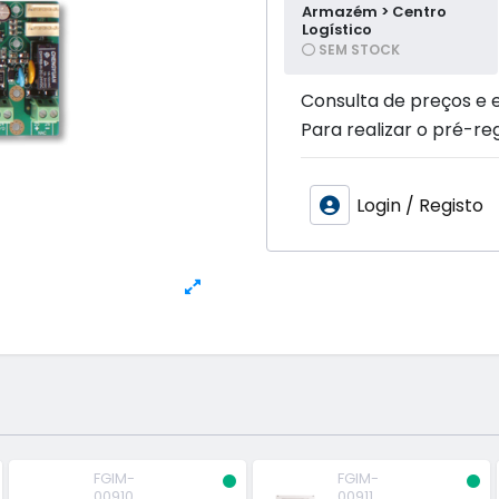
Armazém > Centro
Logístico
SEM STOCK
Consulta de preços e 
Para realizar o pré-reg
Login / Registo
FGIM-
FGIM-
00910
00911