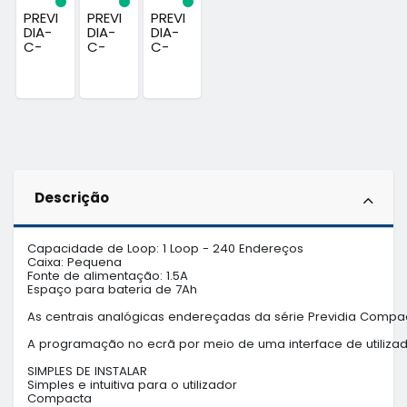
PREVI
PREVI
PREVI
DIA-
DIA-
DIA-
C-
C-
C-
REPW
DIAL-
COM-
-
COMU
LAN -
PAINEL
NICAD
MODU
REPETI
OR...
LO
DOR...
TCP/I
P P/...
Descrição
Capacidade de Loop: 1 Loop - 240 Endereços

Caixa: Pequena

Fonte de alimentação: 1.5A

Espaço para bateria de 7Ah

As centrais analógicas endereçadas da série Previdia Compac
A programação no ecrã por meio de uma interface de utilizado
SIMPLES DE INSTALAR

Simples e intuitiva para o utilizador

Compacta
