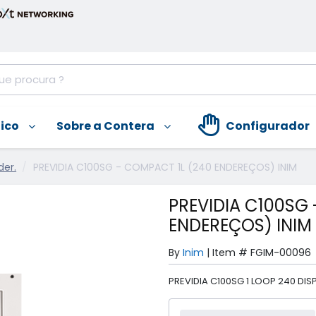
nico
Sobre a Contera
Configurador
der.
PREVIDIA C100SG - COMPACT 1L (240 ENDEREÇOS) INIM
PREVIDIA C100SG 
ENDEREÇOS) INIM
By
Inim
|
Item #
FGIM-00096
PREVIDIA C100SG 1 LOOP 240 DISP