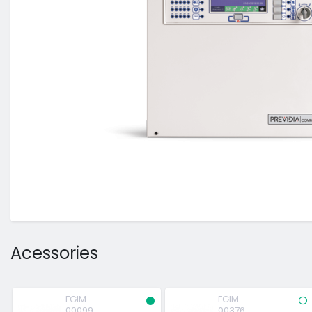
Acessories
FGIM-
FGIM-
00099
00376