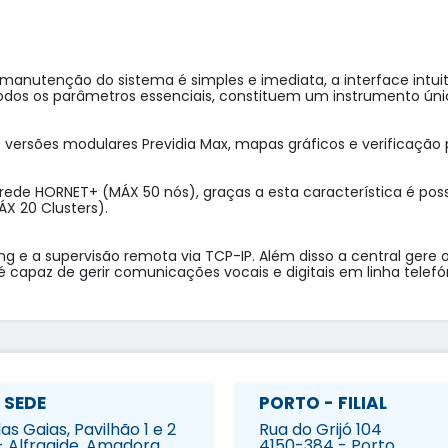
 manutenção do sistema é simples e imediata, a interface intuiti
todos os parâmetros essenciais, constituem um instrumento únic
versões modulares Previdia Max, mapas gráficos e verificação 
e HORNET+ (MÁX 50 nós), graças a esta característica é possíve
X 20 Clusters).

g e a supervisão remota via TCP-IP. Além disso a central gere 
é capaz de gerir comunicações vocais e digitais em linha telef
 SEDE
PORTO - FILIAL
s Gaias, Pavilhão 1 e 2
Rua do Grijó 104
- Alfragide, Amadora
4150-384 - Porto