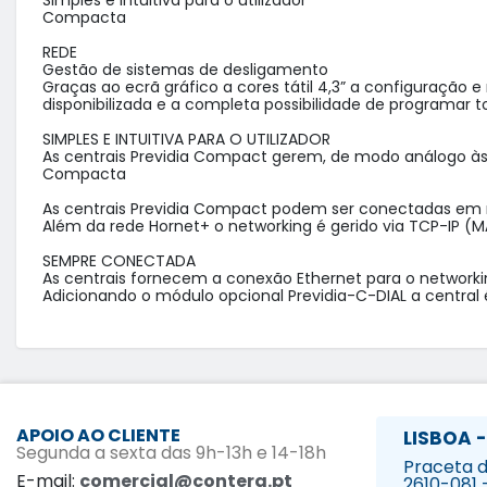
Simples e intuitiva para o utilizador

Compacta

REDE

Gestão de sistemas de desligamento

Graças ao ecrã gráfico a cores tátil 4,3” a configuração e
disponibilizada e a completa possibilidade de programar 
SIMPLES E INTUITIVA PARA O UTILIZADOR

As centrais Previdia Compact gerem, de modo análogo às 
Compacta

As centrais Previdia Compact podem ser conectadas em red
Além da rede Hornet+ o networking é gerido via TCP-IP (MÁ
SEMPRE CONECTADA

As centrais fornecem a conexão Ethernet para o networkin
Adicionando o módulo opcional Previdia-C-DIAL a central 
APOIO AO CLIENTE
LISBOA -
Segunda a sexta das 9h-13h e 14-18h
Praceta da
E-mail:
comercial@contera.pt
2610-081 