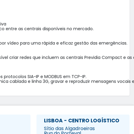
va

o entre as centrais disponíveis no mercado.

por vídeo para uma rápida e eficaz gestão das emergências.

l criar redes que incluem as centrais Previdia Compact e as ce
os protocolos SIA-IP e MODBUS em TCP-IP.

ónica cablada e linha 3G, gravar e reproduzir mensagens vocai
LISBOA - CENTRO LOGÍSTICO
Sítio das Algadroeiras
Rua do Porteval