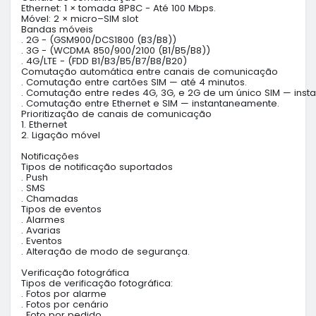
Ethernet: 1 × tomada 8P8C - Até 100 Mbps.

Móvel: 2 × micro–SIM slot

Bandas móveis

. 2G - (GSM900/DCS1800 (B3/B8))

. 3G - (WCDMA 850/900/2100 (B1/B5/B8))

. 4G/LTE - (FDD B1/B3/B5/B7/B8/B20)

Comutação automática entre canais de comunicação

. Comutação entre cartões SIM — até 4 minutos.

. Comutação entre redes 4G, 3G, e 2G de um único SIM — inst
. Comutação entre Ethernet e SIM — instantaneamente.

Prioritização de canais de comunicação

1. Ethernet

2. Ligação móvel

Notificações

Tipos de notificação suportados

. Push

. SMS

. Chamadas

Tipos de eventos

. Alarmes

. Avarias

. Eventos

. Alteração de modo de segurança.

Verificação fotográfica

Tipos de verificação fotográfica:

. Fotos por alarme

. Fotos por cenário

. Foto por pedido
