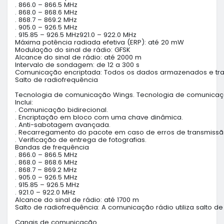
. 866.0 – 866.5 MHz

. 868.0 – 868.6 MHz

. 868.7 – 869.2 MHz

. 905.0 – 926.5 MHz

. 915.85 – 926.5 MHz921.0 – 922.0 MHz

Máxima potência radiada efetiva (ERP): até 20 mW

Modulação do sinal de rádio: GFSK

Alcance do sinal de rádio: até 2000 m

Intervalo de sondagem: de 12 a 300 s

Comunicação encriptada: Todos os dados armazenados e tran
Salto de radiofrequência

Tecnologia de comunicação Wings. Tecnologia de comunicação s
Inclui:

. Comunicação bidirecional.

. Encriptação em bloco com uma chave dinâmica.

. Anti-sabotagem avançada.

. Recarregamento do pacote em caso de erros de transmissão
. Verificação de entrega de fotografias.

Bandas de frequência

. 866.0 – 866.5 MHz

. 868.0 – 868.6 MHz

. 868.7 – 869.2 MHz

. 905.0 – 926.5 MHz

. 915.85 – 926.5 MHz

. 921.0 – 922.0 MHz

Alcance do sinal de rádio: até 1700 m

Salto de radiofrequência: A comunicação rádio utiliza salto de 
Canais de comunicação
