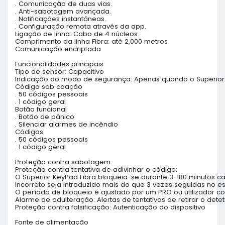
. Comunicação de duas vias.

. Anti-sabotagem avançada.

. Notificações instantâneas.

. Configuração remota através da app.

Ligação de linha: Cabo de 4 núcleos

Comprimento da linha Fibra: até 2,000 metros

Comunicação encriptada

Funcionalidades principais

Tipo de sensor: Capacitivo

Indicação do modo de segurança: Apenas quando o Superior Ke
Código sob coação

. 50 códigos pessoais

. 1 código geral

Botão funcional

. Botão de pânico

. Silenciar alarmes de incêndio

Códigos

. 50 códigos pessoais

. 1 código geral

Proteção contra sabotagem

Proteção contra tentativa de adivinhar o código:

O Superior KeyPad Fibra bloqueia-se durante 3-180 minutos c
incorreto seja introduzido mais do que 3 vezes seguidas no es
O período de bloqueio é ajustado por um PRO ou utilizador com
Alarme de adulteração: Alertas de tentativas de retirar o deteto
Proteção contra falsificação: Autenticação do dispositivo

Fonte de alimentação
